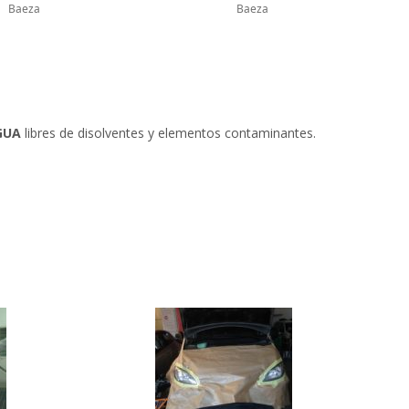
Baeza
Baeza
GUA
libres de disolventes y elementos contaminantes.