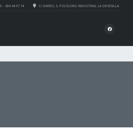
0 – 606 44 97 74
C/ DARRO, 3, POLÍGONO INDUSTRIAL LA DEHESILLA