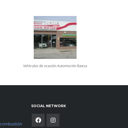
Vehículos de ocasión Automoción Baeza
SOCIAL NETWORK
e combustión