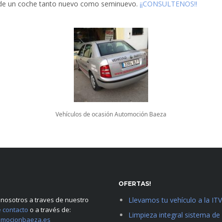
a de un coche tanto nuevo como seminuevo.
¡¡CONSULTENOS!!
Vehículos de ocasión Automoción Baeza
OFERTAS!
 nosotros a traves de nuestro
Llevamos tu vehículo a la ITV
e contacto
o a través de:
Limpieza integral sistema d
mocionbaeza.es