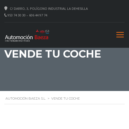
C/ DARRO, 3, POLÍGONO INDUSTRIAL LA DEHESILLA
953 74 30 30 – 606 44 97 74
VENDE TU COCHE
AUTOMOCIÓN BAEZA S.L.
>
VENDE TU COCHE