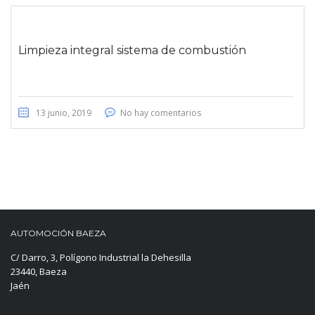
Limpieza integral sistema de combustión
13 junio, 2019
No hay comentarios
AUTOMOCIÓN BAEZA
C/ Darro, 3, Polígono Industrial la Dehesilla
23440, Baeza
Jaén